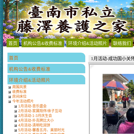
首页
机构公告&收费标准
环境介绍&活动照片
联络我们
首页
1月活动-成功国小关
机构公告&收费标准
环境介绍&活动照片
周围风景
收费标准
房间床位
今年活动照片
1月活动-音乐盛会
2月活动-家属陪伴/亲子互动
3月活动-1-3月庆生会
4月活动-扑克牌比大小
4月活动-清明吃润饼
5月活动-馨香五月、美丽时光