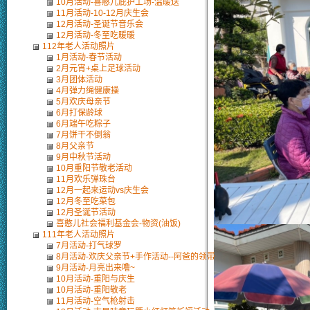
10月活动-喜憨儿庇护工场-温暖送
11月活动-10-12月庆生会
12月活动-圣诞节音乐会
12月活动-冬至吃暖暖
112年老人活动照片
1月活动-春节活动
2月元宵+桌上足球活动
3月团体活动
4月弹力绳健康操
5月欢庆母亲节
6月打保龄球
6月端午吃粽子
7月饼干不倒翁
8月父亲节
9月中秋节活动
10月重阳节敬老活动
11月欢乐弹珠台
12月一起来运动vs庆生会
12月冬至吃菜包
12月圣诞节活动
喜憨儿社会福利基金会-物资(油饭)
111年老人活动照片
7月活动-打气球罗
8月活动-欢庆父亲节+手作活动--阿爸的领带
9月活动-月亮出来噜~
10月活动-重阳与庆生
10月活动-重阳敬老
11月活动-空气枪射击