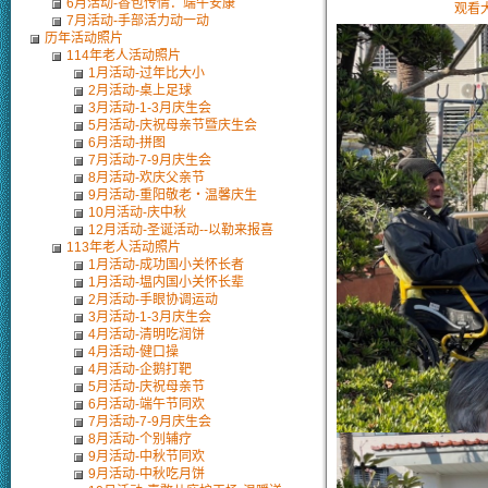
6月活动-香包传情．端午安康
观看
7月活动-手部活力动一动
历年活动照片
114年老人活动照片
1月活动-过年比大小
2月活动-桌上足球
3月活动-1-3月庆生会
5月活动-庆祝母亲节暨庆生会
6月活动-拼图
7月活动-7-9月庆生会
8月活动-欢庆父亲节
9月活动-重阳敬老・温馨庆生
10月活动-庆中秋
12月活动-圣诞活动--以勒来报喜
113年老人活动照片
1月活动-成功国小关怀长者
1月活动-塭内国小关怀长辈
2月活动-手眼协调运动
3月活动-1-3月庆生会
4月活动-清明吃润饼
4月活动-健口操
4月活动-企鹅打靶
5月活动-庆祝母亲节
6月活动-端午节同欢
7月活动-7-9月庆生会
8月活动-个别辅疗
9月活动-中秋节同欢
9月活动-中秋吃月饼